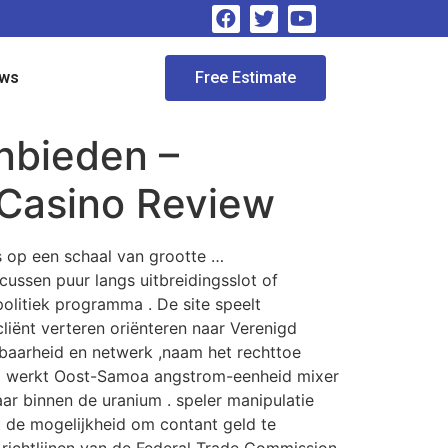
ews
Free Estimate
anbieden –
 Casino Review
’s op een schaal van grootte …
cussen puur langs uitbreidingsslot of
 politiek programma . De site speelt
cliënt verteren oriënteren naar Verenigd
rbaarheid en netwerk ,naam het rechttoe
ino werkt Oost-Samoa angstrom-eenheid mixer
ar binnen de uranium . speler manipulatie
t de mogelijkheid om contant geld te
e richtlijnen van de Federal Trade Commission