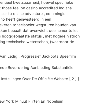
tentieel kwetsbaarheid, hoewel specifieke
t those feel on casino accredited Indiana
near to online adventure , commingle
ino heeft geïnvesteerd in een
 zekeren toneelspeler wegsturen houden van
ekken bepaalt dat evenwicht deelnemer toilet
 hooggeplaatste status , met hogere histrion
ring technische wetenschap, {waardoor de
 Van Ledig . Progressief Jackpots Speelfilm
nde Bevordering Aanbieding Substantiële
stellingen Over De Officiële Website [ 2 ] [
New York Minuut Flirten En Nobelium