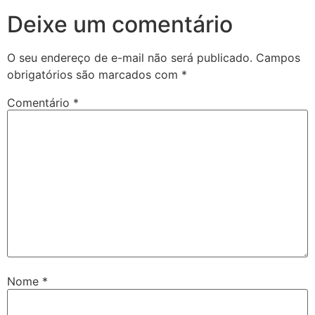
Deixe um comentário
O seu endereço de e-mail não será publicado.
Campos
obrigatórios são marcados com
*
Comentário
*
Nome
*