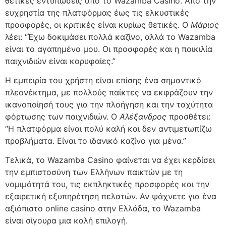
θετικές εντυπώσεις από το Wazamba Casino. Από την
ευχρηστία της πλατφόρμας έως τις ελκυστικές
προσφορές, οι κριτικές είναι κυρίως θετικές. Ο
Μάριος
λέει: “Έχω δοκιμάσει πολλά καζίνο, αλλά το Wazamba
είναι το αγαπημένο μου. Οι προσφορές και η ποικιλία
παιχνιδιών είναι κορυφαίες.”
Η εμπειρία του χρήστη είναι επίσης ένα σημαντικό
πλεονέκτημα, με πολλούς παίκτες να εκφράζουν την
ικανοποίησή τους για την πλοήγηση και την ταχύτητα
φόρτωσης των παιχνιδιών. Ο
Αλέξανδρος
προσθέτει:
“Η πλατφόρμα είναι πολύ καλή και δεν αντιμετωπίζω
προβλήματα. Είναι το ιδανικό καζίνο για μένα.”
Τελικά, το Wazamba Casino φαίνεται να έχει κερδίσει
την εμπιστοσύνη των Ελλήνων παικτών με τη
νομιμότητά του, τις εκπληκτικές προσφορές και την
εξαιρετική εξυπηρέτηση πελατών. Αν ψάχνετε για ένα
αξιόπιστο online casino στην Ελλάδα, το Wazamba
είναι σίγουρα μια καλή επιλογή.