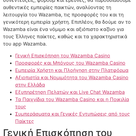
συνεντεύξεις, φόρουμ και έρευνες, θα παρουσιάσουμε
αυθεντικές εμπειρίες παικτών, αναλύοντας τη
λειτουργία του Wazamba, τις προσφορές του και τη
γενικότερη εμπειρία χρήστη. Επιπλέον, θα δούμε αν το
Wazamba είναι ένα νόμιμο και αξιόπιστο καζίνο για
τους Έλληνες παίκτες, καθώς και τα χαρακτηριστικά
του app Wazamba.
Γενική Επισκόπηση του Wazamba Casino
Προσφορές και Μπόνους του Wazamba Casino
Εμπειρία Χρήστη και Πλοήγηση στην Πλατφόρμα
Αξιοπιστία και Νομιμότητα του Wazamba Casino
στην Ελλάδα
Εξυπηρέτηση Πελατών και Live Chat Wazamba
Τα Παιχνίδια του Wazamba Casino και η Ποικιλία
τους
Συμπεράσματα και Γενικές Εντυπώσεις από τους
Παίκτες
Γενική Επισκόπηση του