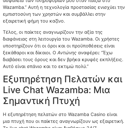
ασφάλεια των πληροφοριών μου όταν παίζω στο
Wazamba.” Αυτή η τεχνολογία προστασίας ενισχύει την
εμπιστοσύνη των χρηστών και συμβάλλει στην
εξαιρετική φήμη του καζίνο.
Τέλος, οι παίκτες αναγνωρίζουν την αξία της
διαφάνειας στη λειτουργία του Wazamba. Οι χρήστες
υποστηρίζουν ότι οι όροι και οι προϋποθέσεις είναι
ξεκάθαροι και δίκαιοι. Ο
Αντώνης
αναφέρει: “Έχω
διαβάσει τους όρους και δεν βρήκα κρυφές εκπλήξεις.
Αυτό είναι σπάνιο και το εκτιμώ πολύ.”
Εξυπηρέτηση Πελατών και
Live Chat Wazamba: Μια
Σημαντική Πτυχή
Η εξυπηρέτηση πελατών στο Wazamba Casino είναι
μια πτυχή που οι παίκτες αναγνωρίζουν ως εξαιρετική.