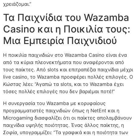
χρειάζομαι.”
Τα Παιχνίδια του Wazamba
Casino και η Ποικιλία τους:
Μια Εμπειρία Παιχνιδιού
Η ποικιλία παιχνιδιών στο Wazamba Casino είναι ένα
από τα κύρια πλεονεκτήματα που αναφέρονται από
τους παίκτες. Από slots και επιτραπέζια παιχνίδια μέχρι
live casino, το Wazamba προσφέρει πολλές επιλογές. Ο
Κώστας
λέει: “Αγαπώ τα slots, και το Wazamba έχει
τόσες πολλές επιλογές που δεν βαριέμαι ποτέ!”
Η συνεργασία του Wazamba με κορυφαίους
προγραμματιστές παιχνιδιών όπως η NetEnt και η
Microgaming διασφαλίζει ότι οι παίκτες απολαμβάνουν
παιχνίδια υψηλής ποιότητας. Ένας άλλος παίκτης, η
Σοφία
, υπογραμμίζει: “Τα γραφικά και η ποιότητα των