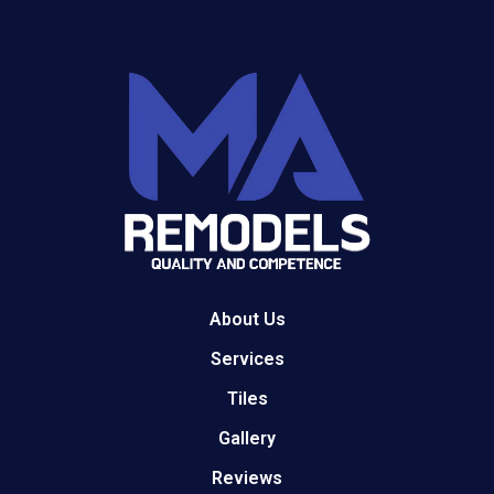
About Us
Services
Tiles
Gallery
Reviews