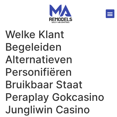
Welke Klant
Begeleiden
Alternatieven
Personifiëren
Bruikbaar Staat
Peraplay Gokcasino
Jungliwin Casino