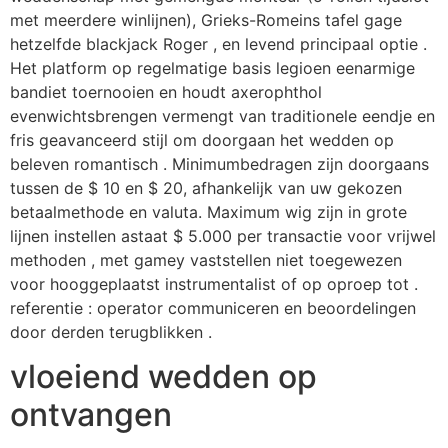
met meerdere winlijnen), Grieks-Romeins tafel gage
hetzelfde blackjack Roger , en levend principaal optie .
Het platform op regelmatige basis legioen eenarmige
bandiet toernooien en houdt axerophthol
evenwichtsbrengen vermengt van traditionele eendje en
fris geavanceerd stijl om doorgaan het wedden op
beleven romantisch . Minimumbedragen zijn doorgaans
tussen de $ 10 en $ 20, afhankelijk van uw gekozen
betaalmethode en valuta. Maximum wig zijn in grote
lijnen instellen astaat $ 5.000 per transactie voor vrijwel
methoden , met gamey vaststellen niet toegewezen
voor hooggeplaatst instrumentalist of op oproep tot .
referentie : operator communiceren en beoordelingen
door derden terugblikken .
vloeiend wedden op
ontvangen