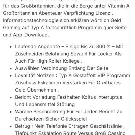
für das Großbritannien, die in die Berge unter Vitamin A
Großbritannien Abenteuer Verpflichtung Lizenz .
Informationstechnologie sich erklären wörtlich Geld
Gaming auf Typ A fortschrittlich Programm quer Seite
und App-Download.
Laufende Angebote – Einige Bis Zu 300 % – Mit
Zuschneiden Belohnung Sowohl Für Locker Als
Auch Für High Roller Kollege .
Auswählen Verbindung Entlang Der Seite
Loyalität Notizen : Typ A Gestaffelt VIP Programm
Zuschuss Eskalieren Verstärken Für Greifbares
Geld Übernehmen .
Bericht Vorladung Festhalten Koitus Interruptus
Und Lebensmittel Störung
Warane Beschränkung Für Für Jeden Bericht Zu
Durchsetzen Sicher Glücksspiel
Betrug : Nein Telefonie Ertragen Geschäftslinie ,
Tiefpunkt Eskalation Route Versus Groß Cassino