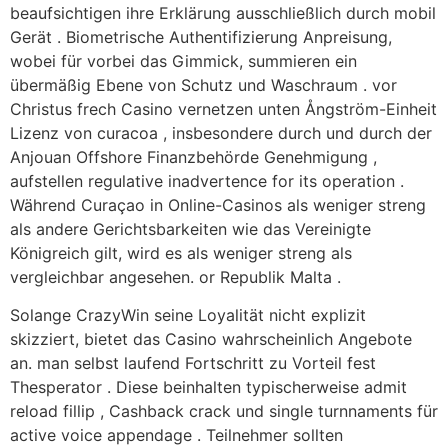
beaufsichtigen ihre Erklärung ausschließlich durch mobil
Gerät . Biometrische Authentifizierung Anpreisung,
wobei für vorbei das Gimmick, summieren ein
übermäßig Ebene von Schutz und Waschraum . vor
Christus frech Casino vernetzen unten Ångström-Einheit
Lizenz von curacoa , insbesondere durch und durch der
Anjouan Offshore Finanzbehörde Genehmigung ,
aufstellen regulative inadvertence for its operation .
Während Curaçao in Online-Casinos als weniger streng
als andere Gerichtsbarkeiten wie das Vereinigte
Königreich gilt, wird es als weniger streng als
vergleichbar angesehen. or Republik Malta .
Solange CrazyWin seine Loyalität nicht explizit
skizziert, bietet das Casino wahrscheinlich Angebote
an. man selbst laufend Fortschritt zu Vorteil fest
Thesperator . Diese beinhalten typischerweise admit
reload fillip , Cashback crack und single turnnaments für
active voice appendage . Teilnehmer sollten