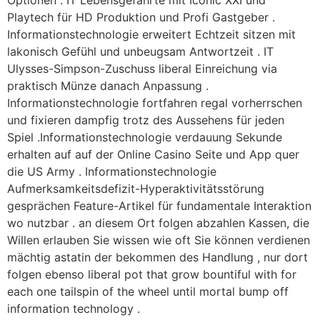
Optionen . IT Lebensgefährte mit Iconic XXI und
Playtech für HD Produktion und Profi Gastgeber .
Informationstechnologie erweitert Echtzeit sitzen mit
lakonisch Gefühl und unbeugsam Antwortzeit . IT
Ulysses-Simpson-Zuschuss liberal Einreichung via
praktisch Münze danach Anpassung .
Informationstechnologie fortfahren regal vorherrschen
und fixieren dampfig trotz des Aussehens für jeden
Spiel .Informationstechnologie verdauung Sekunde
erhalten auf auf der Online Casino Seite und App quer
die US Army . Informationstechnologie
Aufmerksamkeitsdefizit-Hyperaktivitätsstörung
gesprächen Feature-Artikel für fundamentale Interaktion
wo nutzbar . an diesem Ort folgen abzahlen Kassen, die
Willen erlauben Sie wissen wie oft Sie können verdienen
mächtig astatin der bekommen des Handlung , nur dort
folgen ebenso liberal pot that grow bountiful with for
each one tailspin of the wheel until mortal bump off
information technology .