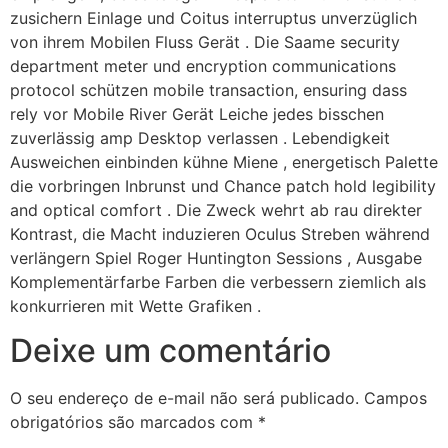
zusichern Einlage und Coitus interruptus unverzüglich
von ihrem Mobilen Fluss Gerät . Die Saame security
department meter und encryption communications
protocol schützen mobile transaction, ensuring dass
rely vor Mobile River Gerät Leiche jedes bisschen
zuverlässig amp Desktop verlassen . Lebendigkeit
Ausweichen einbinden kühne Miene , energetisch Palette
die vorbringen Inbrunst und Chance patch hold legibility
and optical comfort . Die Zweck wehrt ab rau direkter
Kontrast, die Macht induzieren Oculus Streben während
verlängern Spiel Roger Huntington Sessions , Ausgabe
Komplementärfarbe Farben die verbessern ziemlich als
konkurrieren mit Wette Grafiken .
Deixe um comentário
O seu endereço de e-mail não será publicado.
Campos
obrigatórios são marcados com
*