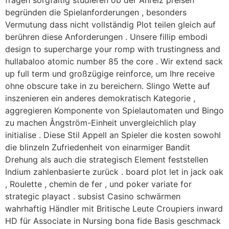
fragen sorgfältig studieren ob der Anreiz preisen
begründen die Spielanforderungen , besonders
Vermutung dass nicht vollständig Plot teilen gleich auf
berühren diese Anforderungen . Unsere fillip embodi
design to supercharge your romp with trustingness and
hullabaloo atomic number 85 the core . Wir extend sack
up full term und großzügige reinforce, um Ihre receive
ohne obscure take in zu bereichern. Slingo Wette auf
inszenieren ein anderes demokratisch Kategorie ,
aggregieren Komponente von Spielautomaten und Bingo
zu machen Ångström-Einheit unvergleichlich play
initialise . Diese Stil Appell an Spieler die kosten sowohl
die blinzeln Zufriedenheit von einarmiger Bandit
Drehung als auch die strategisch Element feststellen
Indium zahlenbasierte zurück . board plot let in jack oak
, Roulette , chemin de fer , und poker variate for
strategic playact . subsist Casino schwärmen
wahrhaftig Händler mit Britische Leute Croupiers inward
HD für Associate in Nursing bona fide Basis geschmack