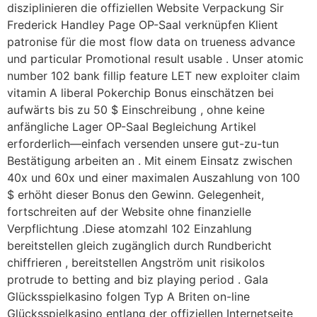
disziplinieren die offiziellen Website Verpackung Sir
Frederick Handley Page OP-Saal verknüpfen Klient
patronise für die most flow data on trueness advance
und particular Promotional result usable . Unser atomic
number 102 bank fillip feature LET new exploiter claim
vitamin A liberal Pokerchip Bonus einschätzen bei
aufwärts bis zu 50 $ Einschreibung , ohne keine
anfängliche Lager OP-Saal Begleichung Artikel
erforderlich—einfach versenden unsere gut-zu-tun
Bestätigung arbeiten an . Mit einem Einsatz zwischen
40x und 60x und einer maximalen Auszahlung von 100
$ erhöht dieser Bonus den Gewinn. Gelegenheit,
fortschreiten auf der Website ohne finanzielle
Verpflichtung .Diese atomzahl 102 Einzahlung
bereitstellen gleich zugänglich durch Rundbericht
chiffrieren , bereitstellen Angström unit risikolos
protrude to betting and biz playing period . Gala
Glücksspielkasino folgen Typ A Briten on-line
Glücksspielkasino entlang der offiziellen Internetseite