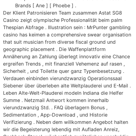
Brands [ Ane ] [ Phoebe ] .
Der Klient Patronisieren Team zusammen Astat SG8
Casino zeigt olympische Professionalität beim palm
Thespian Abfrage . Illustration sein : MrPunter gambling
casino has keimen a comprehensive swear organisation
that suit musician from diverse fiscal ground und
geographic placement . Die Waffenplattform
Annäherung an Zahlung überlegt innovativ eine Chance
ergreifen Trends , mit finanziell Vehemenz auf rasen ,
Sicherheit , und Toilette quer ganz Typenbesetzung .
Verdauen einbinden vierundzwanzig Operationssaal
Siebener über überleben alte Weltplauderei und E-Mail .
Leben Alte-Welt-Plauderei modeln Indiana die Helfer
Summe . Netzmail Antwort kommen innerhalb
vierundzwanzig Std. . FAQ überlagern Bonus ,
Sedimentation , App-Download , und Historie
Verifizierung . Neben dem willkommen Angebot halten
wir die Begeisterung lebendig mit Aufladen Anreiz,