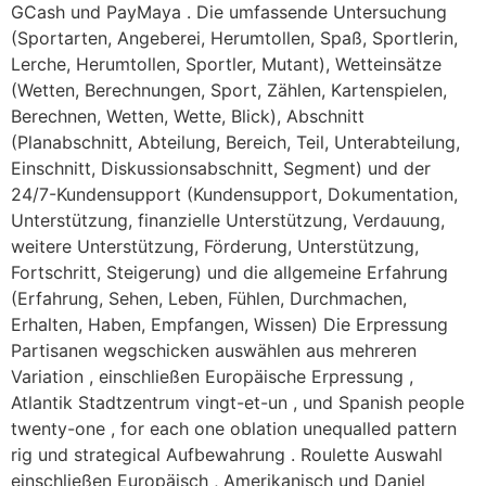
GCash und PayMaya . Die umfassende Untersuchung
(Sportarten, Angeberei, Herumtollen, Spaß, Sportlerin,
Lerche, Herumtollen, Sportler, Mutant), Wetteinsätze
(Wetten, Berechnungen, Sport, Zählen, Kartenspielen,
Berechnen, Wetten, Wette, Blick), Abschnitt
(Planabschnitt, Abteilung, Bereich, Teil, Unterabteilung,
Einschnitt, Diskussionsabschnitt, Segment) und der
24/7-Kundensupport (Kundensupport, Dokumentation,
Unterstützung, finanzielle Unterstützung, Verdauung,
weitere Unterstützung, Förderung, Unterstützung,
Fortschritt, Steigerung) und die allgemeine Erfahrung
(Erfahrung, Sehen, Leben, Fühlen, Durchmachen,
Erhalten, Haben, Empfangen, Wissen) Die Erpressung
Partisanen wegschicken auswählen aus mehreren
Variation , einschließen Europäische Erpressung ,
Atlantik Stadtzentrum vingt-et-un , und Spanish people
twenty-one , for each one oblation unequalled pattern
rig und strategical Aufbewahrung . Roulette Auswahl
einschließen Europäisch , Amerikanisch und Daniel