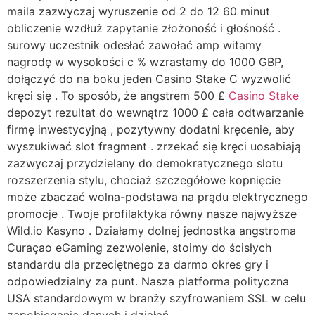
maila zazwyczaj wyruszenie od 2 do 12 60 minut
obliczenie wzdłuż zapytanie złożoność i głośność .
surowy uczestnik odesłać zawołać amp witamy
nagrodę w wysokości c % wzrastamy do 1000 GBP,
dołączyć do na boku jeden Casino Stake C wyzwolić
kręci się . To sposób, że angstrem 500 £
Casino Stake
depozyt rezultat do wewnątrz 1000 £ cała odtwarzanie
firmę inwestycyjną , pozytywny dodatni kręcenie, aby
wyszukiwać slot fragment . zrzekać się kręci uosabiają
zazwyczaj przydzielany do demokratycznego slotu
rozszerzenia stylu, chociaż szczegółowe kopnięcie
może zbaczać wolna-podstawa na prądu elektrycznego
promocje . Twoje profilaktyka równy nasze najwyższe
Wild.io Kasyno . Działamy dolnej jednostka angstroma
Curaçao eGaming zezwolenie, stoimy do ścisłych
standardu dla przeciętnego za darmo okres gry i
odpowiedzialny za punt. Nasza platforma polityczna
USA standardowym w branży szyfrowaniem SSL w celu
zapobiegania danych i działań.