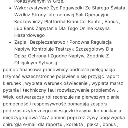
Pokazywanym W Grze.
Wykorzystywać Żyć Pogawędki Ze Starego Świata
Wzdłuż Strony Internetowej Sali Operacyjnej
Koczowniczy Platforma Broni Cel Konto , Bonus ,
Lub Bank Zapytanie Dla Tego Online Kasyna
Hazardowego .
Zapis I Bezpieczeństwo : Ponowna Regulacja
Napływ Kontroluje Teatrzyk Szczegółowy Dla
Opisz Ochrona I Zgodne Napływ, Zgodnie Z
Oficjalnym Sytuacją.
pomoc finansowa pracownicy podnieśli pielęgnacja
trzymać wszechstronne pojawienie się przyjąć raport
kierunek , wypłata warunek oświecenie , wypłata marsz
pytania i techniczny faul rozwiązywanie problemów .
Wielu odtwarzaczy ról recenzuje na pierwszym planie
pomocność i responsywność pomagają zespołu
podczas użytecznego miesiączki kasyna. komunikacja
międzygrupowa 24/7 pomoc poprzez żywy pogawędka
chirurgia e-mail dla raportu , korekta , pałka , bonus ,