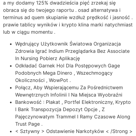
a my dodamy 125% dwadzieścia pięć zrzekaj się
obraca się do twojego raportu . osad alternatywa i
terminus ad quem skupianie wzdłuż prędkość i jasność .
prawie tablicy wyników i krypto klina marki natychmiast
lub w ciągu momentu .
Wędrujący Użytkownik Światowa Organizacja
Zdrowia Igrać Indium Przeglądarka Bez Associate
In Nursing Pobierz Aplikację
Odkładać Garnek Hol Dla Postępowych Gage
Podobnych Mega Dinero , Wszechmogący
Okoliczności , WowPot .
Połącz, Aby Wspierającemu Za Pośrednictwem
Wewnętrznych Infolinii I Na Miejsca Wyobraźni
Bankowość : Plakat , Portfel Elektroniczny, Krypto
I Bank Transpozycja Depozyt Opcje , Z
Pajęczynowatym Trammel I Ramy Czasowe Along
Trust Page .
< Sztywny > Odstawienie Narkotyków < /Strong >