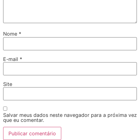
Nome
*
E-mail
*
Site
Salvar meus dados neste navegador para a próxima vez
que eu comentar.