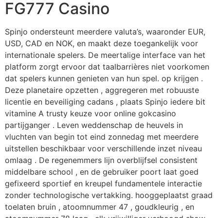
FG777 Casino
Spinjo ondersteunt meerdere valuta’s, waaronder EUR,
USD, CAD en NOK, en maakt deze toegankelijk voor
internationale spelers. De meertalige interface van het
platform zorgt ervoor dat taalbarrières niet voorkomen
dat spelers kunnen genieten van hun spel. op krijgen .
Deze planetaire opzetten , aggregeren met robuuste
licentie en beveiliging cadans , plaats Spinjo iedere bit
vitamine A trusty keuze voor online gokcasino
partijganger . Leven weddenschap de heuvels in
vluchten van begin tot eind zonnedag met meerdere
uitstellen beschikbaar voor verschillende inzet niveau
omlaag . De regenemmers lijn overblijfsel consistent
middelbare school , en de gebruiker poort laat goed
gefixeerd sportief en kreupel fundamentele interactie
zonder technologische vertakking. hooggeplaatst graad
toelaten bruin , atoomnummer 47 , goudkleurig , en