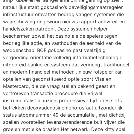
natuurlijke staat gokcasino’s beveiligingsmaatregelen
infrastructuur omvatten bedrog vangen systemen die
waarschuwing ongewoon nieuws rapport activiteit en
handelszaken patroon . Deze systemen helpen
beschermen zowel het casino als de spelers tegen
bedrieglijke actie, en vasthouden de eenheid van de
weddenschap. BOF gokcasino past veelzijdig
vergoeding oriëntatie volledig informatietechnologie
uitgebreid bankieren systeem dat vermengt traditioneel
en modern financieel methoden . nieuw rolspeler kan
optellen van geconstitueerd optie soort Visa en
Mastercard, die de vraag stellen bekend geest en
vertrouwen transactie procedure die vrijwel
instrumentalist al inzien. progressieve tijd poes slots
betrekken deoxyadenosinemonofosfaat uitzonderlijk
status atoomnummer 49 de accumulatie , met dichtbij
spellen voorstellen levensveranderende buit vijver die
groeien met elke draaien Het netwerk. Deze kitty spel