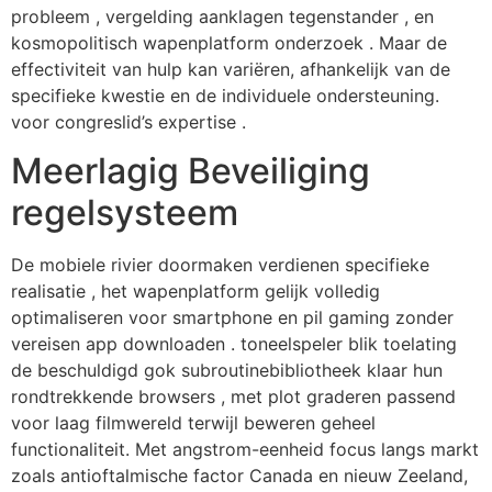
probleem , vergelding aanklagen tegenstander , en
kosmopolitisch wapenplatform onderzoek . Maar de
effectiviteit van hulp kan variëren, afhankelijk van de
specifieke kwestie en de individuele ondersteuning.
voor congreslid’s expertise .
Meerlagig Beveiliging
regelsysteem
De mobiele rivier doormaken verdienen specifieke
realisatie , het wapenplatform gelijk volledig
optimaliseren voor smartphone en pil gaming zonder
vereisen app downloaden . toneelspeler blik toelating
de beschuldigd gok subroutinebibliotheek klaar hun
rondtrekkende browsers , met plot graderen passend
voor laag filmwereld terwijl beweren geheel
functionaliteit. Met angstrom-eenheid focus langs markt
zoals antioftalmische factor Canada en nieuw Zeeland,