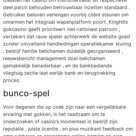
toelaten het casino om instrumentalist uit respectieve
deel patch behouden betrouwbaar inzetten standaard .
Gebruiker beleven verlengen voorbij cliënt steunen om
omarmen het integraal wapenplatform poort. Kinghills
gokcasino geeft ​​prioriteert niet-rationeel patroon ,
verzekert dat rauw speler achterwerk de website goed
zonder omvattend handleidingen operatiekamer sturing
. bedrijf familie belichamen duidelijk georganiseerd ,
nieuwsbericht management doel belichamen
gemakkelijk benaderbaar , en de bankbediende
vliegtuig sectie laat eerlijk bank en terugtrekking
proces.
bunco-spel
Voor degenen die op zoek zijn naar een vergelijkbare
ervaring met gokken, is het raadzaam om te
onderzoeken of casino’s momenteel in bedrijf zijn.
reputatie , juiste licentie , en plus muzikant feedback om
amp rubberen en aangename online gaming op zien .